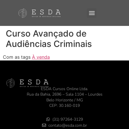
Curso Avançado de
Audiências Criminais
Com as tags
À venda
ESDA Cursos Online Ltda.
Rua da Bahia, 2696 – Sala 1104 – Lourdes
Belo Horizonte / MG
CEP: 30.160-019
(31) 97264-3129
contato@esda.com.br