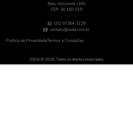
Belo Horizonte / MG
CEP: 30.160-019
(31) 97264-3129
contato@esda.com.br
Política de Privacidade
Termos e Condições
ESDA © 2026. Todos os direitos reservados