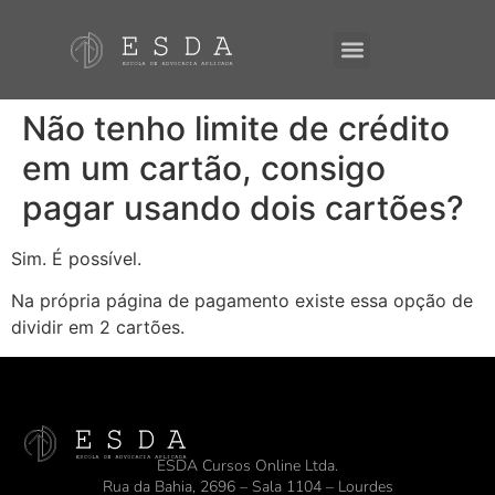
A ESDA
E-Books
Não tenho limite de crédito
em um cartão, consigo
pagar usando dois cartões?
Sim. É possível.
Na própria página de pagamento existe essa opção de
dividir em 2 cartões.
ESDA Cursos Online Ltda.
Rua da Bahia, 2696 – Sala 1104 – Lourdes