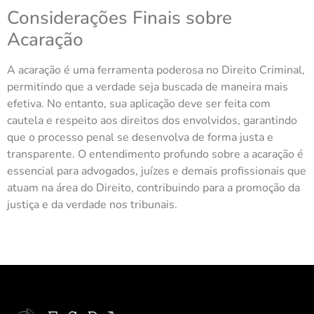
Considerações Finais sobre
Acaração
A acaração é uma ferramenta poderosa no Direito Criminal,
permitindo que a verdade seja buscada de maneira mais
efetiva. No entanto, sua aplicação deve ser feita com
cautela e respeito aos direitos dos envolvidos, garantindo
que o processo penal se desenvolva de forma justa e
transparente. O entendimento profundo sobre a acaração é
essencial para advogados, juízes e demais profissionais que
atuam na área do Direito, contribuindo para a promoção da
justiça e da verdade nos tribunais.