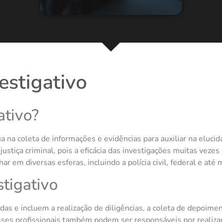
estigativo
ativo?
a na coleta de informações e evidências para auxiliar na elucid
ustiça criminal, pois a eficácia das investigações muitas veze
r em diversas esferas, incluindo a polícia civil, federal e at
tigativo
das e incluem a realização de diligências, a coleta de depoim
ses profissionais também podem ser responsáveis por realiza