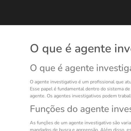
O que é agente inv
O que é agente investig
O agente investigativo é um profissional que atu
Esse papel é fundamental dentro do sistema de j
agente. Os agentes investigativos podem trabalha
Funções do agente inves
As funções de um agente investigativo são varia
mandados de busca e apreensão. Além disso, es