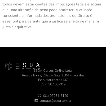
todos devem estar cientes das implicações legais e sociais
que uma alteração de pena pode acarretar. A atuação
consciente e informada dos profissionais do Direito é
essencial para garantir que a justiça seja feita de maneira
justa e equitativa.
ESDA Cursos Online Ltda.
Rua da Bahia, 2696 – Sala 1104 – Lourdes
Belo Horizonte / MG
CEP: 30.160-019
(31) 97264-3129
contato@esda.com.br