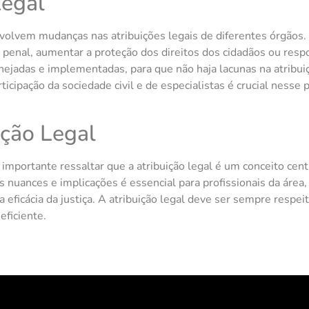
Legal
volvem mudanças nas atribuições legais de diferentes órgãos
a penal, aumentar a proteção dos direitos dos cidadãos ou res
jadas e implementadas, para que não haja lacunas na atribui
icipação da sociedade civil e de especialistas é crucial ness
ição Legal
importante ressaltar que a atribuição legal é um conceito cent
 nuances e implicações é essencial para profissionais da área,
a eficácia da justiça. A atribuição legal deve ser sempre respei
eficiente.