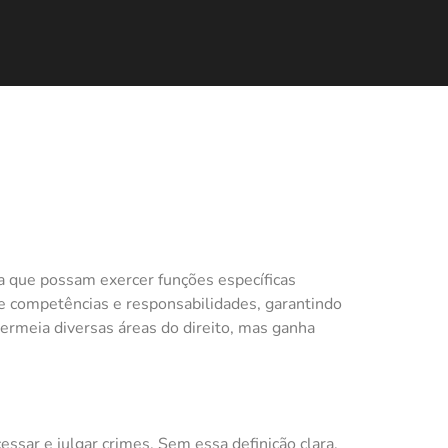
ra que possam exercer funções específicas
 de competências e responsabilidades, garantindo
ermeia diversas áreas do direito, mas ganha
essar e julgar crimes. Sem essa definição clara,