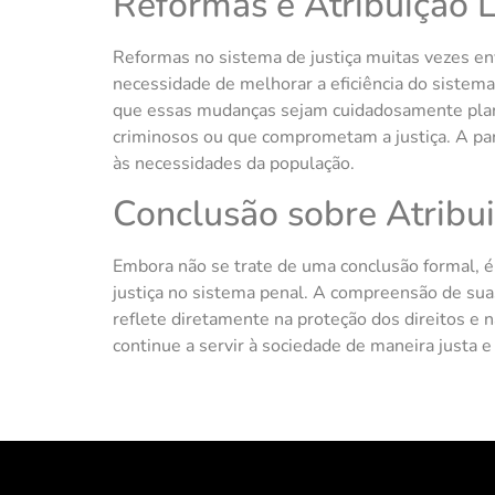
Reformas e Atribuição 
Reformas no sistema de justiça muitas vezes en
necessidade de melhorar a eficiência do sistem
que essas mudanças sejam cuidadosamente plane
criminosos ou que comprometam a justiça. A part
às necessidades da população.
Conclusão sobre Atribu
Embora não se trate de uma conclusão formal, é 
justiça no sistema penal. A compreensão de suas
reflete diretamente na proteção dos direitos e n
continue a servir à sociedade de maneira justa e 