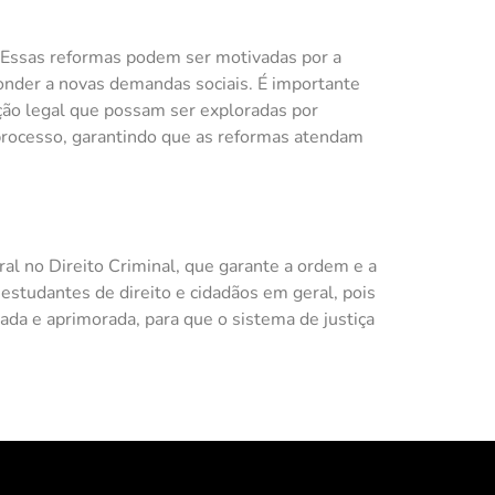
. Essas reformas podem ser motivadas por a
ponder a novas demandas sociais. É importante
ção legal que possam ser exploradas por
e processo, garantindo que as reformas atendam
ral no Direito Criminal, que garante a ordem e a
 estudantes de direito e cidadãos em geral, pois
tada e aprimorada, para que o sistema de justiça