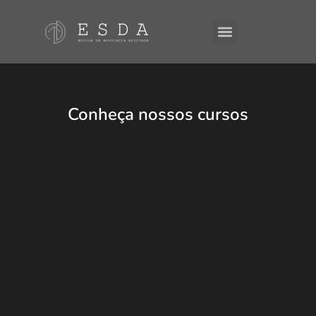
A ESDA
E-Books
Conheça nossos cursos