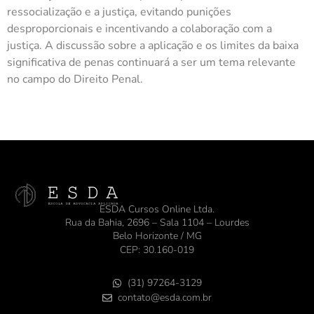
ressocialização e a justiça, evitando punições
desproporcionais e incentivando a colaboração com a
justiça. A discussão sobre a aplicação e os limites da baixa
significativa de penas continuará a ser um tema relevante
no campo do Direito Penal.
ESDA Cursos Online Ltda.
Rua da Bahia, 2696 – Sala 1104 – Lourdes
Belo Horizonte / MG
CEP: 30.160-019
(31) 97264-3129
contato@esda.com.br