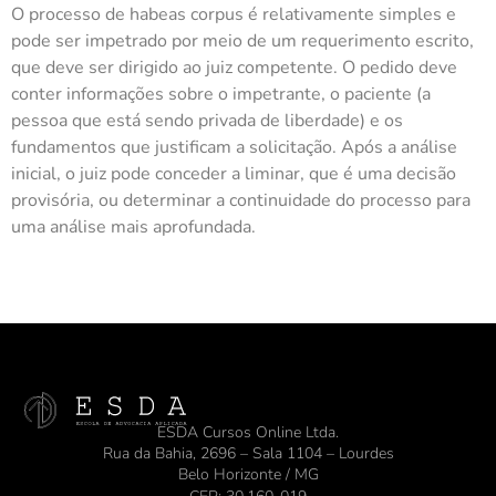
O processo de habeas corpus é relativamente simples e
pode ser impetrado por meio de um requerimento escrito,
que deve ser dirigido ao juiz competente. O pedido deve
conter informações sobre o impetrante, o paciente (a
pessoa que está sendo privada de liberdade) e os
fundamentos que justificam a solicitação. Após a análise
inicial, o juiz pode conceder a liminar, que é uma decisão
provisória, ou determinar a continuidade do processo para
uma análise mais aprofundada.
ESDA Cursos Online Ltda.
Rua da Bahia, 2696 – Sala 1104 – Lourdes
Belo Horizonte / MG