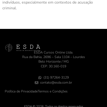
indivíduos, especialmente em contextos de acusação
criminal.
ESDA Cursos Online Ltda.
Rua da Bahia, 2696 – Sala 1104 – Lourdes
Belo Horizonte / MG
CEP: 30.160-019
(31) 97264-3129
contato@esda.com.br
Política de Privacidade
Termos e Condições
ESDA © 2026. Todos os direitos reservados