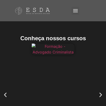
A ESDA
E-Books
Conheça nossos cursos