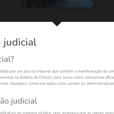
judicial
ial?
itido por um juiz ou tribunal que contém a manifestação de um
ndamental no âmbito do Direito, pois serve como uma prova ofic
ersas situações, como em ações civis, penais ou administrativas,
ão judicial
gnificativa no sistema jurídico, pois assegura que as partes e