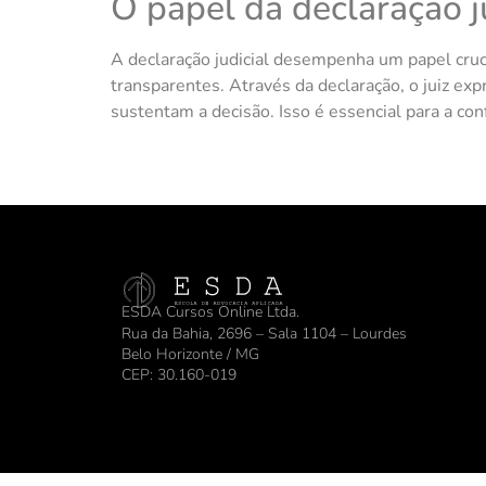
O papel da declaração ju
A declaração judicial desempenha um papel cruci
transparentes. Através da declaração, o juiz ex
sustentam a decisão. Isso é essencial para a con
ESDA Cursos Online Ltda.
Rua da Bahia, 2696 – Sala 1104 – Lourdes
Belo Horizonte / MG
CEP: 30.160-019