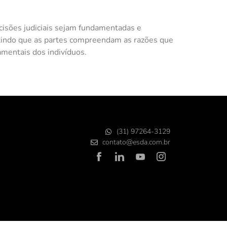
ecisões judiciais sejam fundamentadas e
rmitindo que as partes compreendam as razões que
damentais dos indivíduos.
(31) 97264-3129
contato@esda.com.br