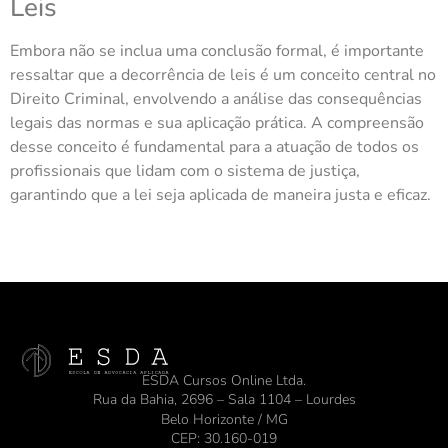
Leis
Embora não se inclua uma conclusão formal, é importante
ressaltar que a decorrência de leis é um conceito central no
Direito Criminal, envolvendo a análise das consequências
legais das normas e sua aplicação prática. A compreensão
desse conceito é fundamental para a atuação de todos os
profissionais que lidam com o sistema de justiça,
garantindo que a lei seja aplicada de maneira justa e eficaz.
ESDA Cursos Online Ltda.
Rua da Bahia, 2696 – Sala 1104 – Lourdes
Belo Horizonte / MG
CEP: 30.160-019