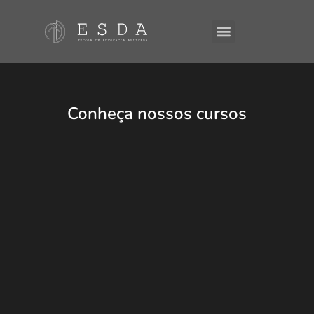
A ESDA
E-Books
Conheça nossos cursos