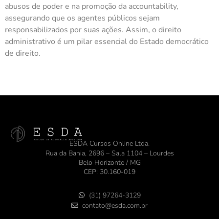
abusos de poder e na promoção da accountability,
assegurando que os agentes públicos sejam
responsabilizados por suas ações. Assim, o direito
administrativo é um pilar essencial do Estado democrático
de direito.
ESDA Cursos Online Ltda.
Rua da Bahia, 2696 – Sala 1104 – Lourdes
Belo Horizonte / MG
CEP: 30.160-019
(31) 97264-3129
contato@esda.com.br