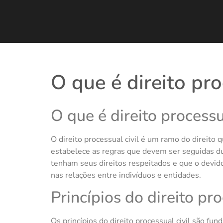
O que é direito pro
O que é direito processua
O direito processual civil é um ramo do direito q
estabelece as regras que devem ser seguidas dur
tenham seus direitos respeitados e que o devido 
nas relações entre indivíduos e entidades.
Princípios do direito pro
Os princípios do direito processual civil são fun