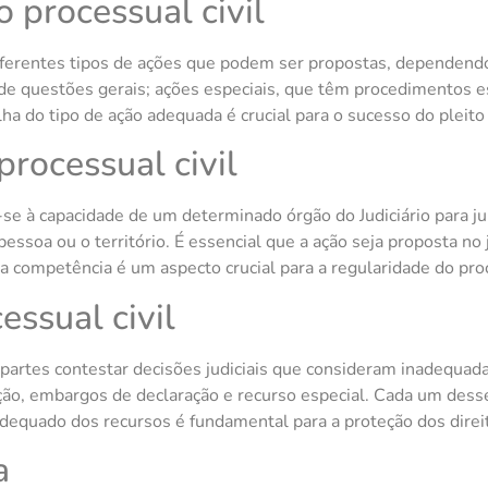
o processual civil
 diferentes tipos de ações que podem ser propostas, dependend
 de questões gerais; ações especiais, que têm procedimentos es
lha do tipo de ação adequada é crucial para o sucesso do pleito j
processual civil
e-se à capacidade de um determinado órgão do Judiciário para j
pessoa ou o território. É essencial que a ação seja proposta no
a competência é um aspecto crucial para a regularidade do proc
essual civil
rtes contestar decisões judiciais que consideram inadequadas o
ção, embargos de declaração e recurso especial. Cada um desse
adequado dos recursos é fundamental para a proteção dos direit
a