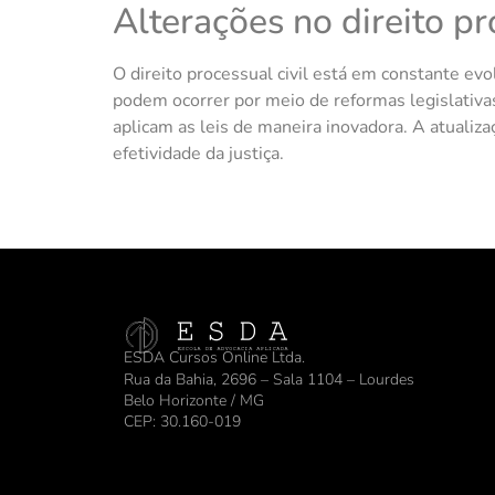
Alterações no direito pr
O direito processual civil está em constante ev
podem ocorrer por meio de reformas legislativa
aplicam as leis de maneira inovadora. A atualiz
efetividade da justiça.
ESDA Cursos Online Ltda.
Rua da Bahia, 2696 – Sala 1104 – Lourdes
Belo Horizonte / MG
CEP: 30.160-019