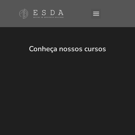
A ESDA
E-Books
Conheça nossos cursos