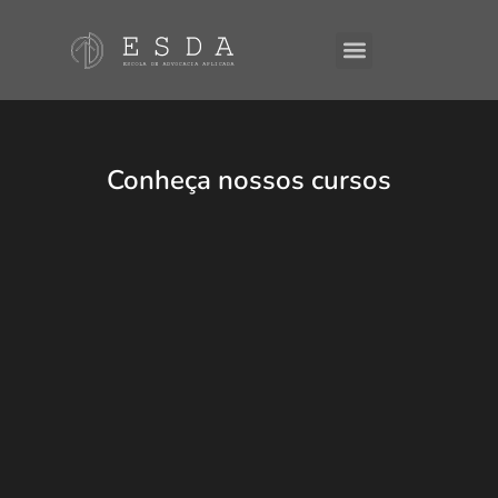
A ESDA
E-Books
Conheça nossos cursos