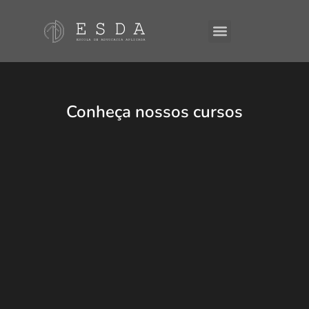
A ESDA
E-Books
Conheça nossos cursos