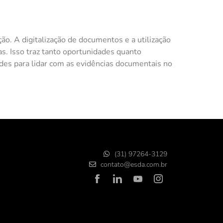
ão. A digitalização de documentos e a utilização
. Isso traz tanto oportunidades quanto
des para lidar com as evidências documentais no
(31) 97264-3129
contato@esda.com.br