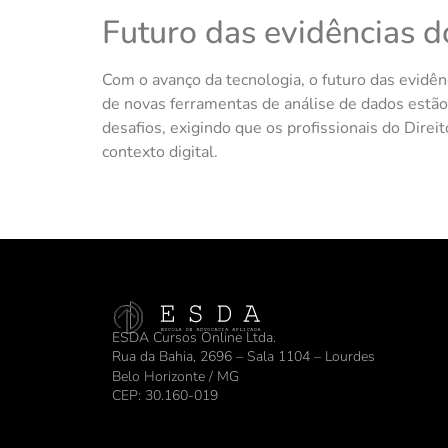
Futuro das evidências d
Com o avanço da tecnologia, o futuro das evidên
de novas ferramentas de análise de dados estão
desafios, exigindo que os profissionais do Dir
contexto digital.
ESDA Cursos Online Ltda.
Rua da Bahia, 2696 – Sala 1104 – Lourdes
Belo Horizonte / MG
CEP: 30.160-019