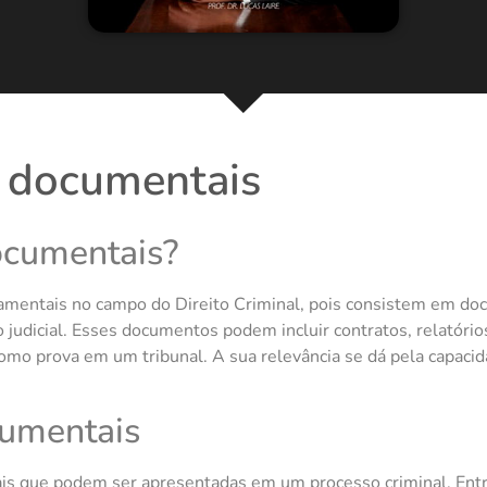
s documentais
ocumentais?
mentais no campo do Direito Criminal, pois consistem em do
udicial. Esses documentos podem incluir contratos, relatórios
 como prova em um tribunal. A sua relevância se dá pela capaci
cumentais
ais que podem ser apresentadas em um processo criminal. Entr