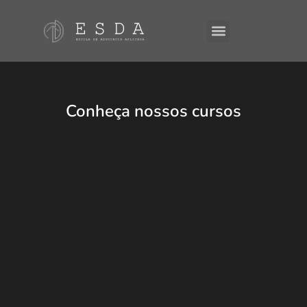
A ESDA
E-Books
Conheça nossos cursos