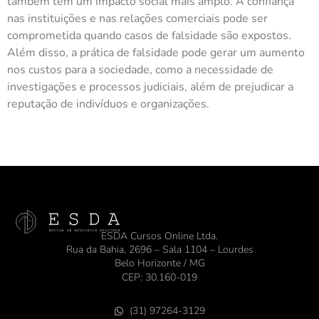
também tem um impacto social mais amplo. A confiança
nas instituições e nas relações comerciais pode ser
comprometida quando casos de falsidade são expostos.
Além disso, a prática de falsidade pode gerar um aumento
nos custos para a sociedade, como a necessidade de
investigações e processos judiciais, além de prejudicar a
reputação de indivíduos e organizações.
ESDA Cursos Online Ltda.
Rua da Bahia, 2696 – Sala 1104 – Lourdes
Belo Horizonte / MG
CEP: 30.160-019
(31) 97264-3129