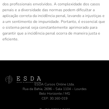
dos profissionais envolvidos. A complexidade dos casos
penais e a diversidade das normas podem dificultar a
aplicação correta da incidência penal, levando a injustiças e
a um sentimento de impunidade. Portanto, é essencial que
o sistema penal seja constantemente aprimorado para
garantir que a incidência penal ocorra de maneira justa e
eficiente.
ESDA Cursos Online Ltda.
Rua da Bahia, 2696 – Sala 1104 – Lourdes
Belo Horizonte / MG
CEP: 30.160-019