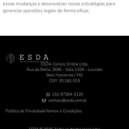
essas mudanças e desenvolver novas estratégias para
gerenciar questões legais de forma eficaz.
ESDA Cursos Online Ltda.
Rua da Bahia, 2696 – Sala 1104 – Lourdes
Belo Horizonte / MG
CEP: 30.160-019
(31) 97264-3129
contato@esda.com.br
Política de Privacidade
Termos e Condições