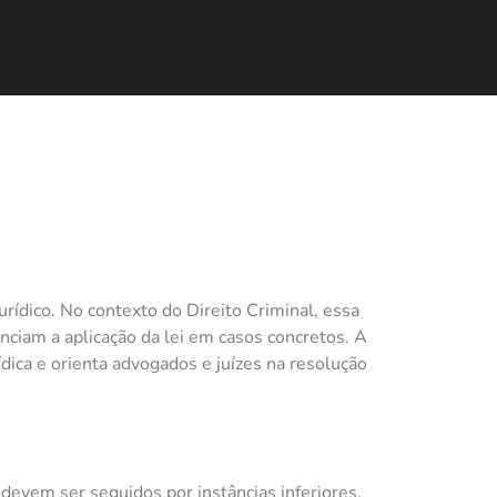
urídico. No contexto do Direito Criminal, essa
nciam a aplicação da lei em casos concretos. A
dica e orienta advogados e juízes na resolução
devem ser seguidos por instâncias inferiores.