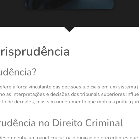
urisprudência
rudência?
efere à força vinculante das decisões judiciais em um sistema j
o as interpretações e decisões dos tribunais superiores influe
nto de decisões, mas sim um elemento que molda a prática jurí
rudência no Direito Criminal
 desempenha um papel crucial na definição de precedentes que 