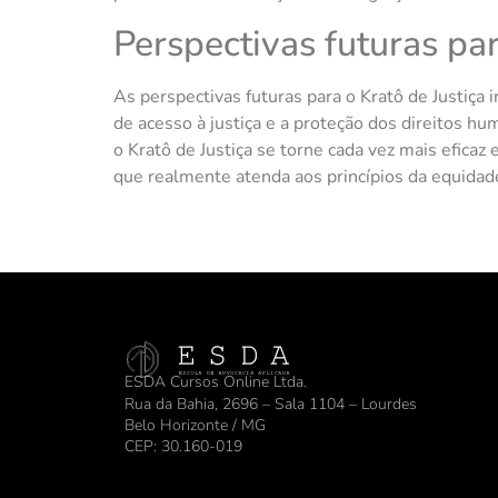
Perspectivas futuras par
As perspectivas futuras para o Kratô de Justiça
de acesso à justiça e a proteção dos direitos hu
o Kratô de Justiça se torne cada vez mais efica
que realmente atenda aos princípios da equidade 
ESDA Cursos Online Ltda.
Rua da Bahia, 2696 – Sala 1104 – Lourdes
Belo Horizonte / MG
CEP: 30.160-019