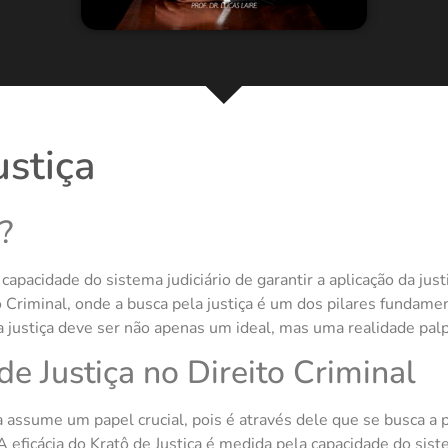
ustiça
?
capacidade do sistema judiciário de garantir a aplicação da just
 Criminal, onde a busca pela justiça é um dos pilares fundamen
e a justiça deve ser não apenas um ideal, mas uma realidade pal
e Justiça no Direito Criminal
a assume um papel crucial, pois é através dele que se busca a p
eficácia do Kratô de Justiça é medida pela capacidade do sistem