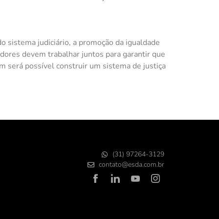
o sistema judiciário, a promoção da igualdade
ladores devem trabalhar juntos para garantir que
m será possível construir um sistema de justiça
(31) 97264-3129
contato@esda.com.br