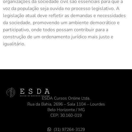
organizações da sociedade civil são essenciais para que a
voz da população seja ouvida no processo legislativo. A
legislação atual deve refletir as demandas e necessidades
da sociedade, promovendo um ambiente democrático e
participativo, onde todos possam contribuir para a
construção de um ordenamento jurídico mais justo e
igualitário.
ESDA Cursos Online Ltda.
Rua da Bahia, 2696 – Sala 1104 – Lourdes
Belo Horizonte / MG
CEP: 30.160-019
(31) 97264-3129