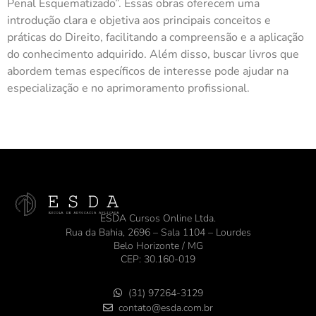
Penal Esquematizado”. Essas obras oferecem uma
introdução clara e objetiva aos principais conceitos e
práticas do Direito, facilitando a compreensão e a aplicação
do conhecimento adquirido. Além disso, buscar livros que
abordem temas específicos de interesse pode ajudar na
especialização e no aprimoramento profissional.
ESDA Cursos Online Ltda.
Rua da Bahia, 2696 – Sala 1104 – Lourdes
Belo Horizonte / MG
CEP: 30.160-019
(31) 97264-3129
contato@esda.com.br