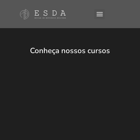
A ESDA
E-Books
Conheça nossos cursos