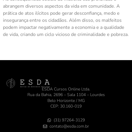
abrangem diversos aspectos da vida em comunidade. A
prática de atos ilícitos pode gerar desconfiança, medo e
insegurança entre os cidadãos. Além disso, os malfeitos
podem impactar negativamente a economia e a qualidade
de vida, criando um ciclo vicioso de criminalidade e pobreza.
ESDA Cursos Online Ltda.
Rua da Bahia, 2696 – Sala 1104 – Lourdes
Belo Horizonte / MG
CEP: 30.160-019
(31) 97264-3129
contato@esda.com.br