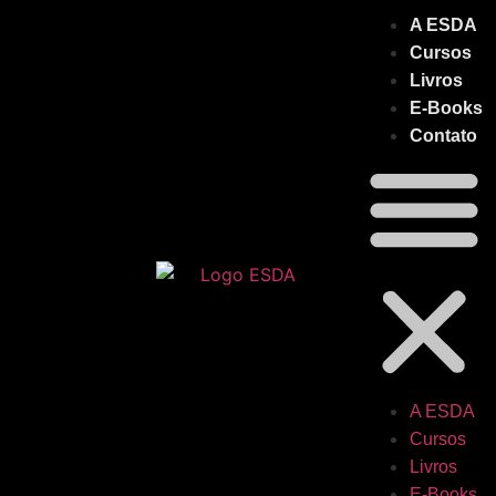
A ESDA
Cursos
Livros
E-Books
Contato
A ESDA
Cursos
Livros
E-Books