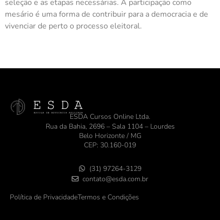
seleção e as etapas necessárias. A participação como
mesário é uma forma de contribuir para a democracia e de
vivenciar de perto o processo eleitoral.
ESDA Cursos Online Ltda.
Rua da Bahia, 2696 – Sala 1104 – Lourdes
Belo Horizonte / MG
CEP: 30.160-019
(31) 97264-3129
contato@esda.com.br
Política de Privacidade
Termos e Condições