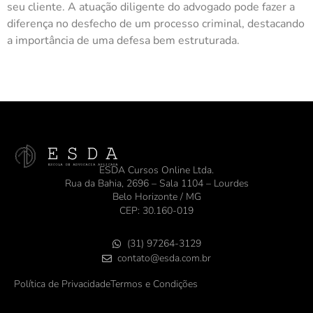
seu cliente. A atuação diligente do advogado pode fazer a
diferença no desfecho de um processo criminal, destacando
a importância de uma defesa bem estruturada.
ESDA Cursos Online Ltda.
Rua da Bahia, 2696 – Sala 1104 – Lourdes
Belo Horizonte / MG
CEP: 30.160-019
(31) 97264-3129
contato@esda.com.br
Política de Privacidade
Termos e Condições