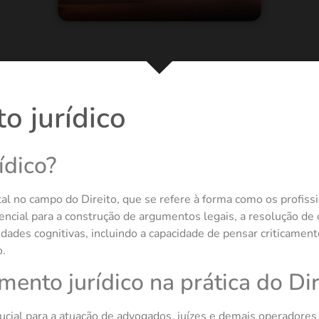
o jurídico
ídico?
l no campo do Direito, que se refere à forma como os profissi
sencial para a construção de argumentos legais, a resolução de 
ades cognitivas, incluindo a capacidade de pensar criticamente
o.
ento jurídico na prática do Dir
rucial para a atuação de advogados, juízes e demais operadores