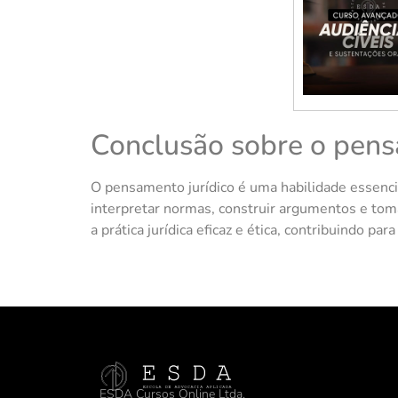
Conclusão sobre o pens
O pensamento jurídico é uma habilidade essencia
interpretar normas, construir argumentos e to
a prática jurídica eficaz e ética, contribuindo p
ESDA Cursos Online Ltda.