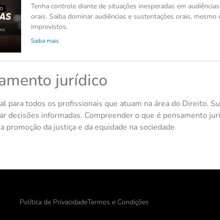
Tenha controle diante de situações inesperadas em audiências
orais. Saiba dominar audiências e sustentações orais, mesmo 
imprevistos.
Saiba mais
amento jurídico
l para todos os profissionais que atuam na área do Direito. Su
mar decisões informadas. Compreender o que é pensamento jur
ara a promoção da justiça e da equidade na sociedade.
Política de Privacidade
Termos e Condições