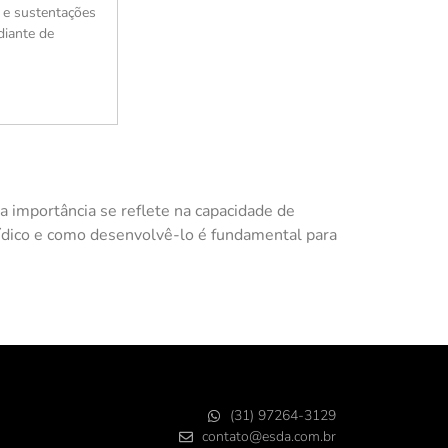
 e sustentações
diante de
a importância se reflete na capacidade de
ídico e como desenvolvê-lo é fundamental para
(31) 97264-3129
contato@esda.com.br