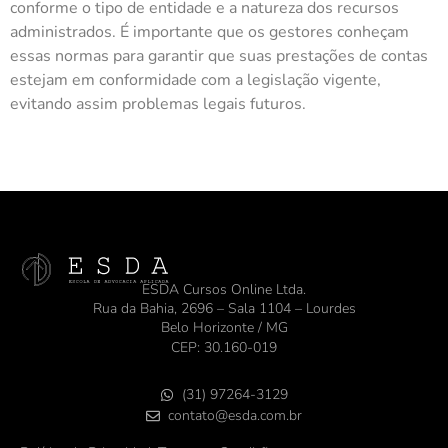
conforme o tipo de entidade e a natureza dos recursos
administrados. É importante que os gestores conheçam
essas normas para garantir que suas prestações de contas
estejam em conformidade com a legislação vigente,
evitando assim problemas legais futuros.
ESDA Cursos Online Ltda.
Rua da Bahia, 2696 – Sala 1104 – Lourdes
Belo Horizonte / MG
CEP: 30.160-019
(31) 97264-3129
contato@esda.com.br