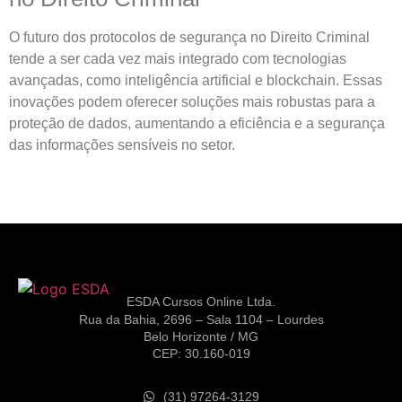
O futuro dos protocolos de segurança no Direito Criminal
tende a ser cada vez mais integrado com tecnologias
avançadas, como inteligência artificial e blockchain. Essas
inovações podem oferecer soluções mais robustas para a
proteção de dados, aumentando a eficiência e a segurança
das informações sensíveis no setor.
ESDA Cursos Online Ltda.
Rua da Bahia, 2696 – Sala 1104 – Lourdes
Belo Horizonte / MG
CEP: 30.160-019
(31) 97264-3129