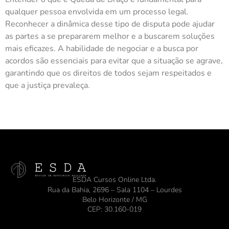
qualquer pessoa envolvida em um processo legal.
Reconhecer a dinâmica desse tipo de disputa pode ajudar
as partes a se prepararem melhor e a buscarem soluções
mais eficazes. A habilidade de negociar e a busca por
acordos são essenciais para evitar que a situação se agrave,
garantindo que os direitos de todos sejam respeitados e
que a justiça prevaleça.
ESDA Cursos Online Ltda.
Rua da Bahia, 2696 – Sala 1104 – Lourdes
Belo Horizonte / MG
CEP: 30.160-019