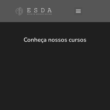
A ESDA
E-Books
Conheça nossos cursos