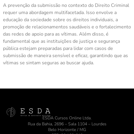
A prevenção da submissão no contexto do Direito Criminal
requer uma abordagem multifacetada. Isso envolve a
educação da sociedade sobre os direitos individuais, a
promoção de relacionamentos saudáveis e o fortalecimento
das redes de apoio para as vítimas. Além disso, é
fundamental que as instituições de justiça e segurança
pública estejam preparadas para lidar com casos de
submissão de maneira sensível e eficaz, garantindo que as
vítimas se sintam seguras ao buscar ajuda.
ESDA Cursos Online Ltda.
Rua da Bahia, 2696 – Sala 1104 – Lourdes
Belo Horizonte / MG