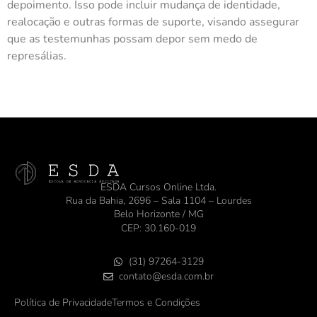
depoimento. Isso pode incluir mudança de identidade,
realocação e outras formas de suporte, visando assegurar
que as testemunhas possam depor sem medo de
represálias.
ESDA Cursos Online Ltda.
Rua da Bahia, 2696 – Sala 1104 – Lourdes
Belo Horizonte / MG
CEP: 30.160-019
(31) 97264-3129
contato@esda.com.br
Política de Privacidade
Termos e Condições