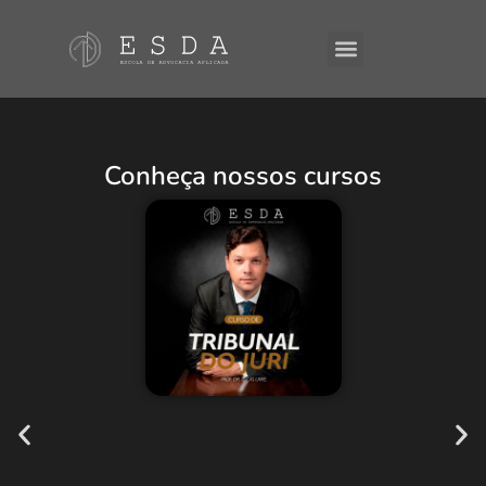
A ESDA
E-Books
Conheça nossos cursos