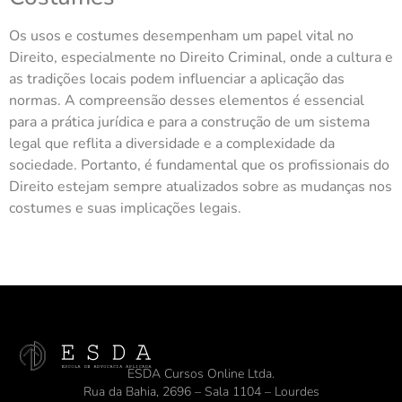
Os usos e costumes desempenham um papel vital no
Direito, especialmente no Direito Criminal, onde a cultura e
as tradições locais podem influenciar a aplicação das
normas. A compreensão desses elementos é essencial
para a prática jurídica e para a construção de um sistema
legal que reflita a diversidade e a complexidade da
sociedade. Portanto, é fundamental que os profissionais do
Direito estejam sempre atualizados sobre as mudanças nos
costumes e suas implicações legais.
ESDA Cursos Online Ltda.
Rua da Bahia, 2696 – Sala 1104 – Lourdes