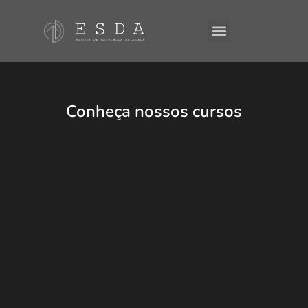
A ESDA
E-Books
Conheça nossos cursos