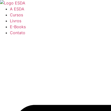
Ir
para
A ESDA
o
Cursos
conteúdo
Livros
E-Books
Contato