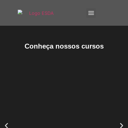
A ESDA
E-Books
Conheça nossos cursos