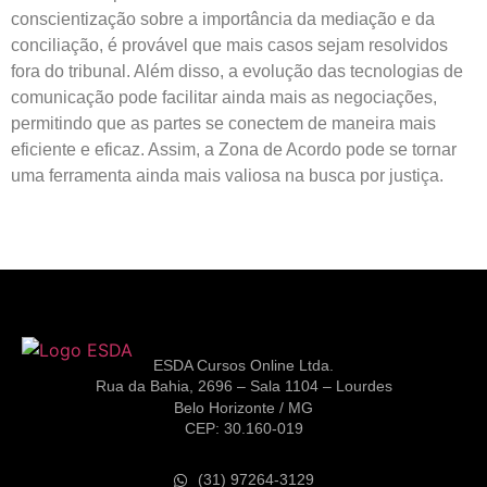
conscientização sobre a importância da mediação e da
conciliação, é provável que mais casos sejam resolvidos
fora do tribunal. Além disso, a evolução das tecnologias de
comunicação pode facilitar ainda mais as negociações,
permitindo que as partes se conectem de maneira mais
eficiente e eficaz. Assim, a Zona de Acordo pode se tornar
uma ferramenta ainda mais valiosa na busca por justiça.
ESDA Cursos Online Ltda.
Rua da Bahia, 2696 – Sala 1104 – Lourdes
Belo Horizonte / MG
CEP: 30.160-019
(31) 97264-3129