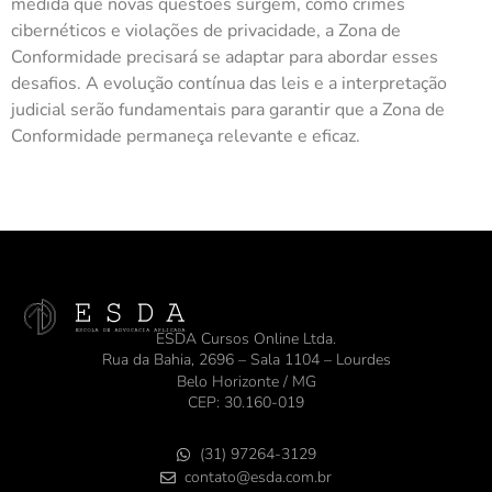
medida que novas questões surgem, como crimes
cibernéticos e violações de privacidade, a Zona de
Conformidade precisará se adaptar para abordar esses
desafios. A evolução contínua das leis e a interpretação
judicial serão fundamentais para garantir que a Zona de
Conformidade permaneça relevante e eficaz.
ESDA Cursos Online Ltda.
Rua da Bahia, 2696 – Sala 1104 – Lourdes
Belo Horizonte / MG
CEP: 30.160-019
(31) 97264-3129
contato@esda.com.br